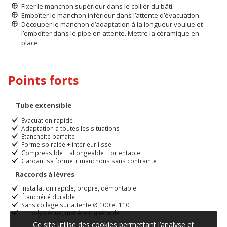
Fixer le manchon supérieur dans le collier du bâti.
Emboîter le manchon inférieur dans l’attente d’évacuation.
Découper le manchon d’adaptation à la longueur voulue et
l’emboîter dans le pipe en attente. Mettre la céramique en
place.
Points forts
Tube extensible
Évacuation rapide
Adaptation à toutes les situations
Étanchéité parfaite
Forme spiralée + intérieur lisse
Compressible + allongeable + orientable
Gardant sa forme + manchons sans contrainte
Raccords à lèvres
Installation rapide, propre, démontable
Étanchéité durable
Sans collage sur attente Ø 100 et 110
En polyoléfine, matière inaltérable
Ce site utilise des cookies permettant l’analyse et