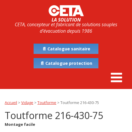
LA SOLUTION
CETA, concepteur et fabricant de solutions souples
d’évacuation depuis 1986
📄 Catalogue sanitaire
📄 Catalogue protection
Accueil
>
Vidage
>
Toutforme
>
Toutforme 216-430-75
Toutforme 216-430-75
Montage facile