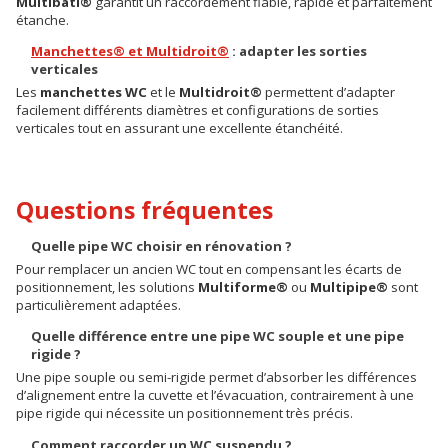
Multibati®
garantit un raccordement fiable, rapide et parfaitement
étanche.
Manchettes® et Multidroit®
: adapter les sorties
verticales
Les
manchettes WC
et le
Multidroit®
permettent d’adapter
facilement différents diamètres et configurations de sorties
verticales tout en assurant une excellente étanchéité.
Questions fréquentes
Quelle pipe WC choisir en rénovation ?
Pour remplacer un ancien WC tout en compensant les écarts de
positionnement, les solutions
Multiforme®
ou
Multipipe®
sont
particulièrement adaptées.
Quelle différence entre une pipe WC souple et une pipe
rigide ?
Une pipe souple ou semi-rigide permet d’absorber les différences
d’alignement entre la cuvette et l’évacuation, contrairement à une
pipe rigide qui nécessite un positionnement très précis.
Comment raccorder un WC suspendu ?