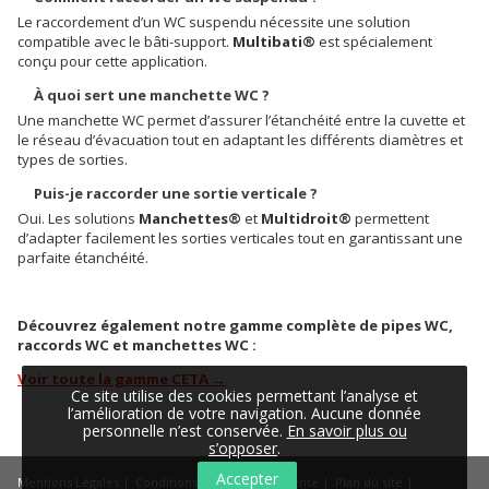
Le raccordement d’un WC suspendu nécessite une solution
compatible avec le bâti-support.
Multibati®
est spécialement
conçu pour cette application.
À quoi sert une manchette WC ?
Une manchette WC permet d’assurer l’étanchéité entre la cuvette et
le réseau d’évacuation tout en adaptant les différents diamètres et
types de sorties.
Puis-je raccorder une sortie verticale ?
Oui. Les solutions
Manchettes®
et
Multidroit®
permettent
d’adapter facilement les sorties verticales tout en garantissant une
parfaite étanchéité.
Découvrez également notre gamme complète de pipes WC,
raccords WC et manchettes WC :
Voir toute la gamme CETA →
Ce site utilise des cookies permettant l’analyse et
l’amélioration de votre navigation. Aucune donnée
personnelle n’est conservée.
En savoir plus ou
s’opposer
.
Accepter
Mentions Légales
Conditions Générales de Vente
Plan du site