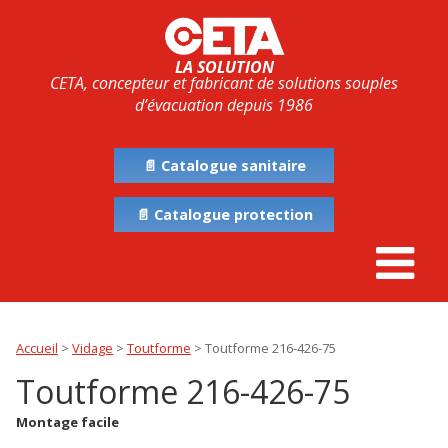
LA SOLUTION
CETA, concepteur et fabricant de solutions souples
d’évacuation depuis 1986
📄 Catalogue sanitaire
📄 Catalogue protection
Accueil
>
Vidage
>
Toutforme
>
Toutforme 216-426-75
Toutforme 216-426-75
Montage facile