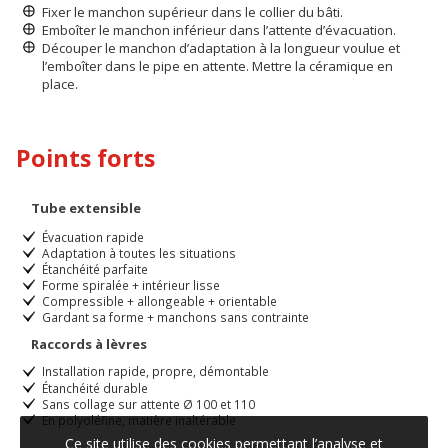
Fixer le manchon supérieur dans le collier du bâti.
Emboîter le manchon inférieur dans l’attente d’évacuation.
Découper le manchon d’adaptation à la longueur voulue et
l’emboîter dans le pipe en attente. Mettre la céramique en
place.
Points forts
Tube extensible
Évacuation rapide
Adaptation à toutes les situations
Étanchéité parfaite
Forme spiralée + intérieur lisse
Compressible + allongeable + orientable
Gardant sa forme + manchons sans contrainte
Raccords à lèvres
Installation rapide, propre, démontable
Étanchéité durable
Sans collage sur attente Ø 100 et 110
En polyoléfine, matière inaltérable
Ce site utilise des cookies permettant l’analyse et