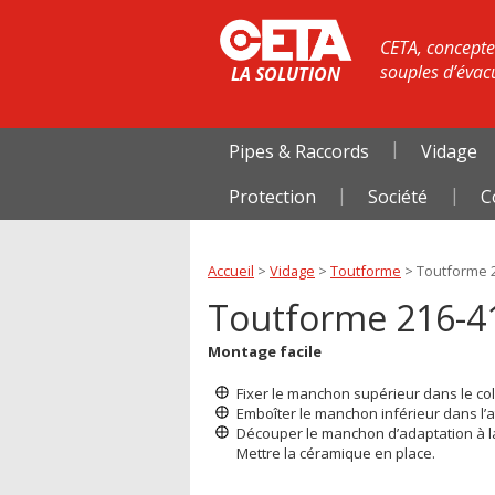
CETA, concepteu
souples d’évac
LA SOLUTION
Pipes & Raccords
Vidage
Protection
Société
C
Accueil
>
Vidage
>
Toutforme
>
Toutforme 
Toutforme 216-4
Montage facile
Fixer le manchon supérieur dans le coll
Emboîter le manchon inférieur dans l’a
Découper le manchon d’adaptation à la
Mettre la céramique en place.