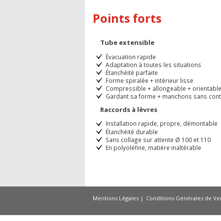
Points forts
Tube extensible
Évacuation rapide
Adaptation à toutes les situations
Étanchéité parfaite
Forme spiralée + intérieur lisse
Compressible + allongeable + orientabl
Gardant sa forme + manchons sans cont
Raccords à lèvres
Installation rapide, propre, démontable
Étanchéité durable
Sans collage sur attente Ø 100 et 110
En polyoléfine, matière inaltérable
Mentions Légales
Conditions Générales de Ve