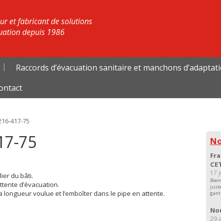
r et fabricant de solutions
uation depuis 1986
Raccords d’évacuation sanitaire et manchons d’adaptat
ontact
216-417-75
17-75
No
Fra
CET
17 
ier du bâti.
Bien
ttente d’évacuation.
just
 longueur voulue et l’emboîter dans le pipe en attente.
gant
Nou
29 a