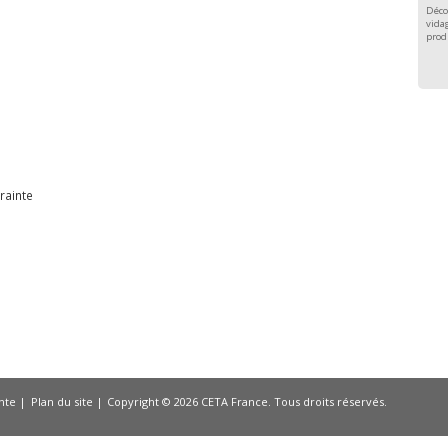
Déco
vidag
prod
e
rainte
nte
Plan du site
Copyright © 2026 CETA France. Tous droits réservés.