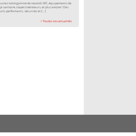
uvrez notre gamme de raccords WC, équipements de
e sanitaire, clapets/aérateurs, et plus encore ! Des
uits performants, sécurisés et […]
> Toutes nos actualités