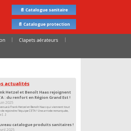
📄 Catalogue sanitaire
📄 Catalogue protection
ion
Clapets aérateurs
s actualités
nk Hetzel et Benoît Haas rejoignent
A : du renfort en Région Grand Est !
juin 2025
venue à Frank Hetzel et Benoît Haas qui viennent tout
e de rejoindre l’équipe CETA ! Une arrivée remarquée,
s […]
veau catalogue produits sanitaires !
vril 2025