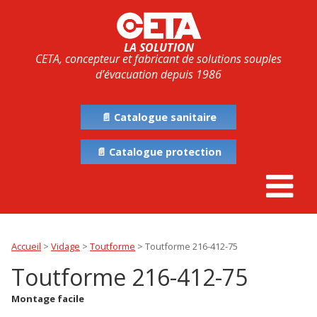
LA SOLUTION
CETA, concepteur et fabricant de solutions souples
d’évacuation depuis 1986
📄 Catalogue sanitaire
📄 Catalogue protection
Accueil
>
Vidage
>
Toutforme
>
Toutforme 216-412-75
Toutforme 216-412-75
Montage facile