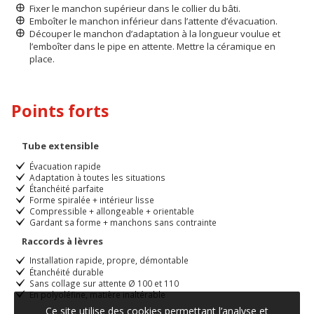
Fixer le manchon supérieur dans le collier du bâti.
Emboîter le manchon inférieur dans l’attente d’évacuation.
Découper le manchon d’adaptation à la longueur voulue et
l’emboîter dans le pipe en attente. Mettre la céramique en
place.
Points forts
Tube extensible
Évacuation rapide
Adaptation à toutes les situations
Étanchéité parfaite
Forme spiralée + intérieur lisse
Compressible + allongeable + orientable
Gardant sa forme + manchons sans contrainte
Raccords à lèvres
Installation rapide, propre, démontable
Étanchéité durable
Sans collage sur attente Ø 100 et 110
En polyoléfine, matière inaltérable
Ce site utilise des cookies permettant l’analyse et