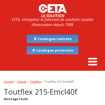
LA SOLUTION
CETA, concepteur et fabricant de solutions souples
d’évacuation depuis 1986
📄 Catalogue sanitaire
📄 Catalogue protection
Accueil
>
Vidage
>
Toutflex
>
Toutflex 215-Emcl40f
Toutflex 215-Emcl40f
Montage facile