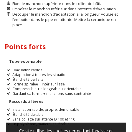
Fixer le manchon supérieur dans le collier du bâti.
Emboîter le manchon inférieur dans l’attente d’évacuation.
Découper le manchon d’adaptation à la longueur voulue et
l’emboîter dans le pipe en attente. Mettre la céramique en
place.
Points forts
Tube extensible
Évacuation rapide
Adaptation à toutes les situations
Étanchéité parfaite
Forme spiralée + intérieur lisse
Compressible + allongeable + orientable
Gardant sa forme + manchons sans contrainte
Raccords à lèvres
Installation rapide, propre, démontable
Étanchéité durable
Sans collage sur attente Ø 100 et 110
En polyoléfine, matière inaltérable
Ce site utilise des cookies permettant l’analyse et