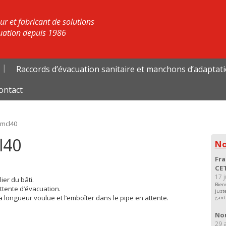
r et fabricant de solutions
uation depuis 1986
Raccords d’évacuation sanitaire et manchons d’adaptat
ontact
Emcl40
l40
No
Fra
CET
17 
ier du bâti.
Bien
ttente d’évacuation.
just
 longueur voulue et l’emboîter dans le pipe en attente.
gant
Nou
29 a