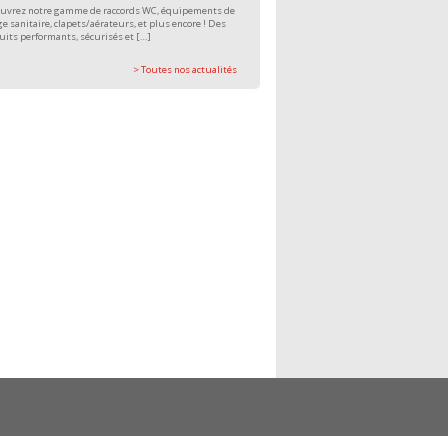
uvrez notre gamme de raccords WC, équipements de
e sanitaire, clapets/aérateurs, et plus encore ! Des
uits performants, sécurisés et […]
> Toutes nos actualités