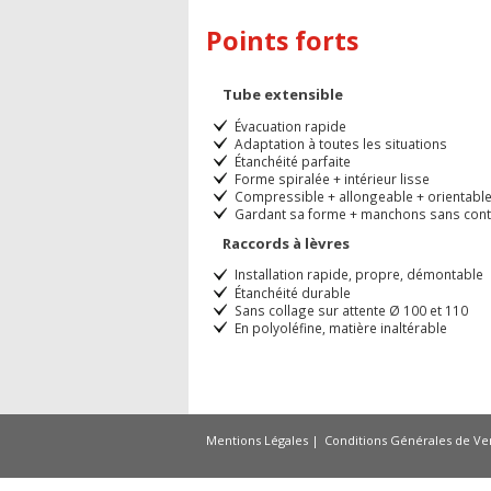
Points forts
Tube extensible
Évacuation rapide
Adaptation à toutes les situations
Étanchéité parfaite
Forme spiralée + intérieur lisse
Compressible + allongeable + orientabl
Gardant sa forme + manchons sans cont
Raccords à lèvres
Installation rapide, propre, démontable
Étanchéité durable
Sans collage sur attente Ø 100 et 110
En polyoléfine, matière inaltérable
Mentions Légales
Conditions Générales de Ve