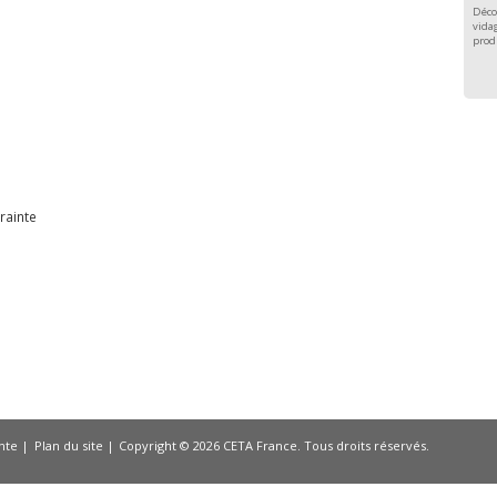
Déco
vidag
prod
e
rainte
nte
Plan du site
Copyright © 2026 CETA France. Tous droits réservés.