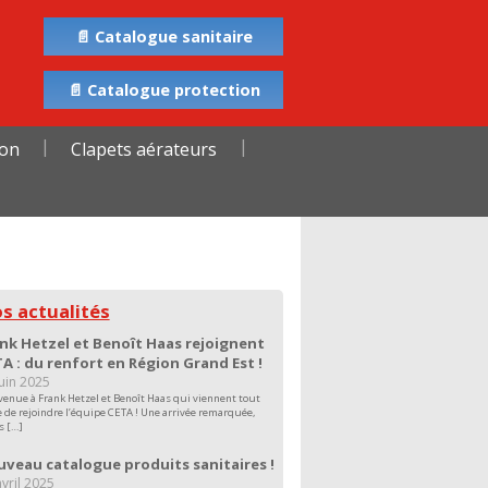
📄 Catalogue sanitaire
📄 Catalogue protection
ion
Clapets aérateurs
s actualités
nk Hetzel et Benoît Haas rejoignent
A : du renfort en Région Grand Est !
juin 2025
venue à Frank Hetzel et Benoît Haas qui viennent tout
e de rejoindre l’équipe CETA ! Une arrivée remarquée,
s […]
veau catalogue produits sanitaires !
vril 2025