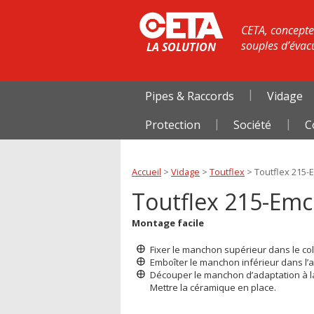
CETA, concepteu
souples d’évac
LA SOLUTION
Pipes & Raccords
Vidage
Protection
Société
C
Accueil
>
Vidage
>
Toutflex
>
Toutflex 215-
Toutflex 215-Emc
Montage facile
Fixer le manchon supérieur dans le coll
Emboîter le manchon inférieur dans l’a
Découper le manchon d’adaptation à la
Mettre la céramique en place.