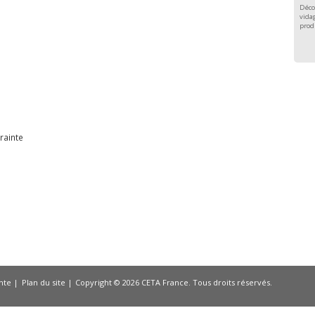
Déco
vidag
prod
e
rainte
nte
Plan du site
Copyright © 2026 CETA France. Tous droits réservés.