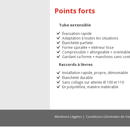
Points forts
Tube extensible
Évacuation rapide
Adaptation à toutes les situations
Étanchéité parfaite
Forme spiralée + intérieur lisse
Compressible + allongeable + orientabl
Gardant sa forme + manchons sans cont
Raccords à lèvres
Installation rapide, propre, démontable
Étanchéité durable
Sans collage sur attente Ø 100 et 110
En polyoléfine, matière inaltérable
Mentions Légales
Conditions Générales de Ve