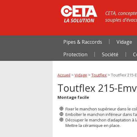
CETA, concepteu
souples d’évac
LA SOLUTION
Pipes & Raccords
Vidage
Protection
Société
C
Accueil
>
Vidage
>
Toutflex
>
Toutflex 215-
Toutflex 215-Em
Montage facile
Fixer le manchon supérieur dans le coll
Emboîter le manchon inférieur dans l’a
Découper le manchon d’adaptation à la
Mettre la céramique en place.