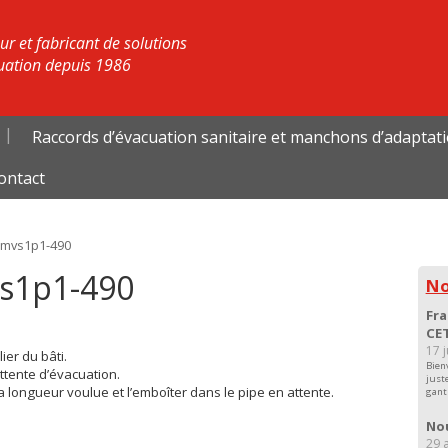
r et fabricant de solutions
uation depuis 1986
Raccords d’évacuation sanitaire et manchons d’adaptat
ontact
Emvs1p1-490
vs1p1-490
No
Fra
CET
17 
ier du bâti.
Bien
ttente d’évacuation.
just
 longueur voulue et l’emboîter dans le pipe en attente.
gant
Nou
29 a