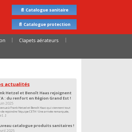
📄 Catalogue sanitaire
📄 Catalogue protection
ion
Clapets aérateurs
s actualités
nk Hetzel et Benoît Haas rejoignent
A : du renfort en Région Grand Est !
juin 2025
venue à Frank Hetzel et Benoît Haas qui viennent tout
e de rejoindre l’équipe CETA ! Une arrivée remarquée,
s […]
veau catalogue produits sanitaires !
vril 2025