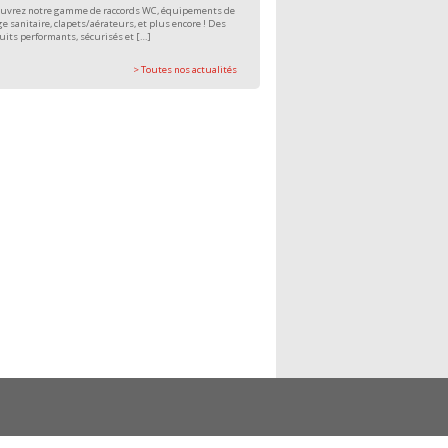
uvrez notre gamme de raccords WC, équipements de
e sanitaire, clapets/aérateurs, et plus encore ! Des
uits performants, sécurisés et […]
> Toutes nos actualités