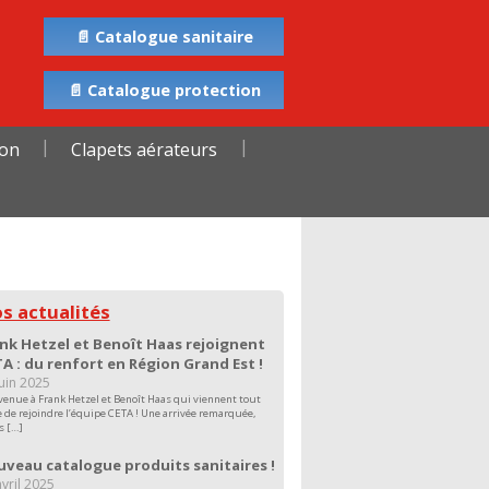
📄 Catalogue sanitaire
📄 Catalogue protection
ion
Clapets aérateurs
s actualités
nk Hetzel et Benoît Haas rejoignent
A : du renfort en Région Grand Est !
juin 2025
venue à Frank Hetzel et Benoît Haas qui viennent tout
e de rejoindre l’équipe CETA ! Une arrivée remarquée,
s […]
veau catalogue produits sanitaires !
vril 2025