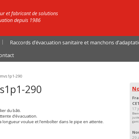
r et fabricant de solutions
uation depuis 1986
Raccords d’évacuation sanitaire et manchons d’adaptat
ontact
Emvs1p1-290
vs1p1-290
No
Fra
CET
17 
ier du bâti.
Bien
ttente d’évacuation.
just
 longueur voulue et l’emboîter dans le pipe en attente.
gant
Nou
29 a