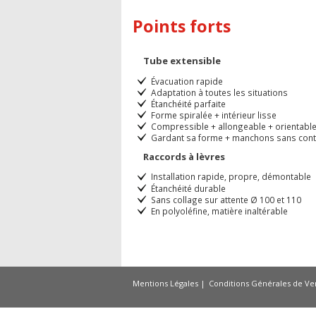
Points forts
Tube extensible
Évacuation rapide
Adaptation à toutes les situations
Étanchéité parfaite
Forme spiralée + intérieur lisse
Compressible + allongeable + orientabl
Gardant sa forme + manchons sans cont
Raccords à lèvres
Installation rapide, propre, démontable
Étanchéité durable
Sans collage sur attente Ø 100 et 110
En polyoléfine, matière inaltérable
Mentions Légales
Conditions Générales de Ve