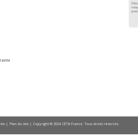
Déco
vidag
prod
e
rainte
nte
Plan du site
Copyright © 2026 CETA France. Tous droits réservés.