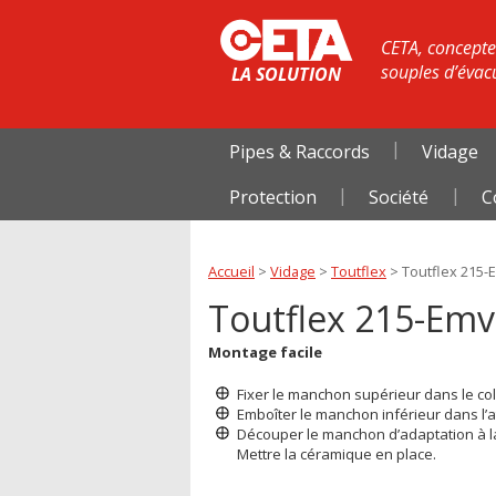
CETA, concepteu
souples d’évac
LA SOLUTION
Pipes & Raccords
Vidage
Protection
Société
C
Accueil
>
Vidage
>
Toutflex
>
Toutflex 215-
Toutflex 215-Em
Montage facile
Fixer le manchon supérieur dans le coll
Emboîter le manchon inférieur dans l’a
Découper le manchon d’adaptation à la
Mettre la céramique en place.