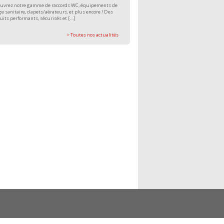
uvrez notre gamme de raccords WC, équipements de
e sanitaire, clapets/aérateurs, et plus encore ! Des
uits performants, sécurisés et […]
> Toutes nos actualités