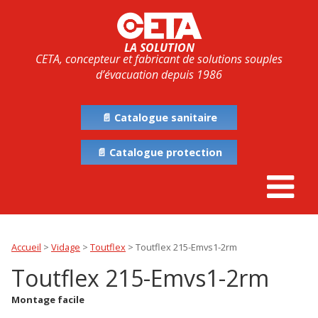
LA SOLUTION
CETA, concepteur et fabricant de solutions souples
d’évacuation depuis 1986
📄 Catalogue sanitaire
📄 Catalogue protection
Accueil
>
Vidage
>
Toutflex
>
Toutflex 215-Emvs1-2rm
Toutflex 215-Emvs1-2rm
Montage facile