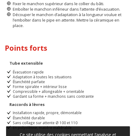
Fixer le manchon supérieur dans le collier du bâti.
Emboîter le manchon inférieur dans l’attente d’évacuation.
Découper le manchon d’adaptation à la longueur voulue et
l’emboîter dans le pipe en attente. Mettre la céramique en
place.
Points forts
Tube extensible
Évacuation rapide
Adaptation à toutes les situations
Étanchéité parfaite
Forme spiralée + intérieur lisse
Compressible + allongeable + orientable
Gardant sa forme + manchons sans contrainte
Raccords à lèvres
Installation rapide, propre, démontable
Étanchéité durable
Sans collage sur attente Ø 100 et 110
En polyoléfine, matière inaltérable
Ce site utilise des cookies permettant l’analyse et