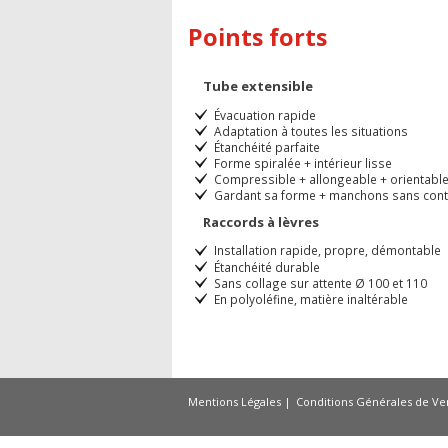
Points forts
Tube extensible
Évacuation rapide
Adaptation à toutes les situations
Étanchéité parfaite
Forme spiralée + intérieur lisse
Compressible + allongeable + orientabl
Gardant sa forme + manchons sans cont
Raccords à lèvres
Installation rapide, propre, démontable
Étanchéité durable
Sans collage sur attente Ø 100 et 110
En polyoléfine, matière inaltérable
Mentions Légales
Conditions Générales de Ve