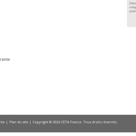
Déco
vidag
prod
e
rainte
nte
Plan du site
Copyright © 2026 CETA France. Tous droits réservés.