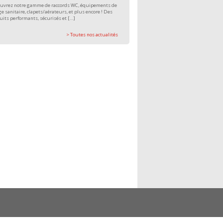
uvrez notre gamme de raccords WC, équipements de
e sanitaire, clapets/aérateurs, et plus encore ! Des
uits performants, sécurisés et […]
> Toutes nos actualités