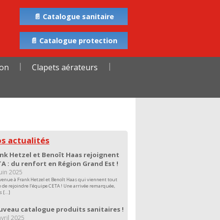
📄 Catalogue sanitaire
📄 Catalogue protection
ion
Clapets aérateurs
s actualités
nk Hetzel et Benoît Haas rejoignent
A : du renfort en Région Grand Est !
juin 2025
venue à Frank Hetzel et Benoît Haas qui viennent tout
e de rejoindre l’équipe CETA ! Une arrivée remarquée,
s […]
veau catalogue produits sanitaires !
vril 2025