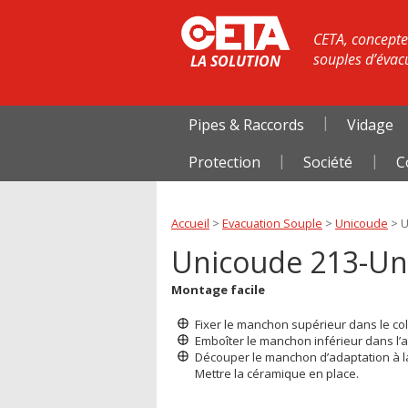
CETA, concepteu
souples d’évac
LA SOLUTION
Pipes & Raccords
Vidage
Protection
Société
C
Accueil
>
Evacuation Souple
>
Unicoude
>
U
Unicoude 213-Un
Montage facile
Fixer le manchon supérieur dans le coll
Emboîter le manchon inférieur dans l’a
Découper le manchon d’adaptation à la
Mettre la céramique en place.