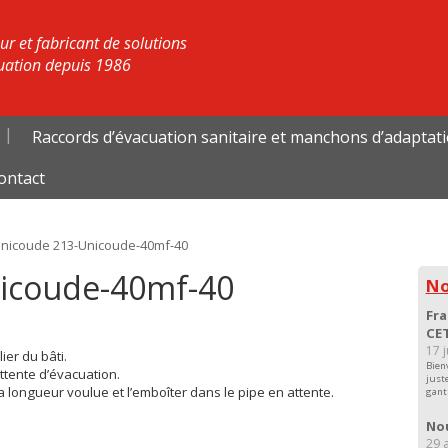
r et fabricant de solutions
uation depuis 1986
Raccords d’évacuation sanitaire et manchons d’adaptat
ontact
nicoude 213-Unicoude-40mf-40
icoude-40mf-40
No
Fra
CET
17 
ier du bâti.
Bien
ttente d’évacuation.
just
 longueur voulue et l’emboîter dans le pipe en attente.
gant
Nou
29 a