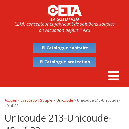
LA SOLUTION
CETA, concepteur et fabricant de solutions souples
d’évacuation depuis 1986
📄 Catalogue sanitaire
📄 Catalogue protection
Accueil
>
Evacuation Souple
>
Unicoude
>
Unicoude 213-Unicoude-
40mf-22
Unicoude 213-Unicoude-