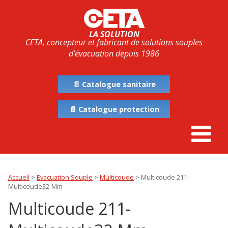
LA SOLUTION
CETA, concepteur et fabricant de solutions souples
d’évacuation depuis 1986
📄 Catalogue sanitaire
📄 Catalogue protection
Accueil
>
Evacuation Souple
>
Multicoude
>
Multicoude 211-
Multicoude32-Mm
Multicoude 211-