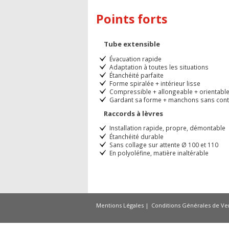
Points forts
Tube extensible
Évacuation rapide
Adaptation à toutes les situations
Étanchéité parfaite
Forme spiralée + intérieur lisse
Compressible + allongeable + orientabl
Gardant sa forme + manchons sans cont
Raccords à lèvres
Installation rapide, propre, démontable
Étanchéité durable
Sans collage sur attente Ø 100 et 110
En polyoléfine, matière inaltérable
Mentions Légales
Conditions Générales de Ve