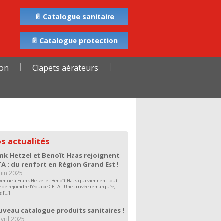
📄 Catalogue sanitaire
📄 Catalogue protection
ion
Clapets aérateurs
s actualités
nk Hetzel et Benoît Haas rejoignent
A : du renfort en Région Grand Est !
juin 2025
venue à Frank Hetzel et Benoît Haas qui viennent tout
e de rejoindre l’équipe CETA ! Une arrivée remarquée,
s […]
veau catalogue produits sanitaires !
vril 2025