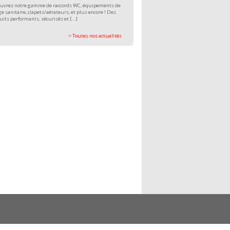
uvrez notre gamme de raccords WC, équipements de
e sanitaire, clapets/aérateurs, et plus encore ! Des
uits performants, sécurisés et […]
> Toutes nos actualités