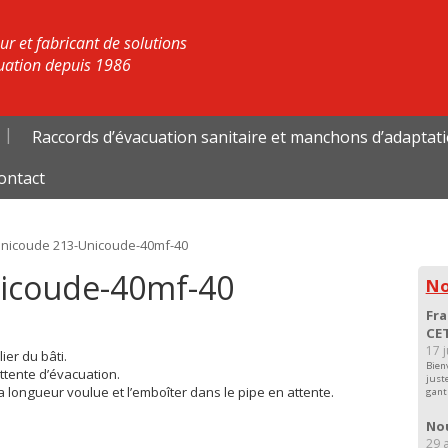
r et fabricant de solutions
uation depuis 1986
Raccords d’évacuation sanitaire et manchons d’adaptat
ontact
nicoude 213-Unicoude-40mf-40
icoude-40mf-40
No
Fra
CET
17 
ier du bâti.
Bien
ttente d’évacuation.
just
 longueur voulue et l’emboîter dans le pipe en attente.
gant
Nou
29 a