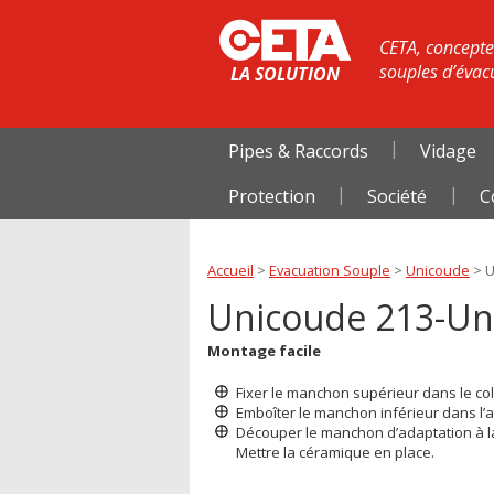
CETA, concepteu
souples d’évac
LA SOLUTION
Pipes & Raccords
Vidage
Protection
Société
C
Accueil
>
Evacuation Souple
>
Unicoude
>
U
Unicoude 213-Un
Montage facile
Fixer le manchon supérieur dans le coll
Emboîter le manchon inférieur dans l’a
Découper le manchon d’adaptation à la
Mettre la céramique en place.