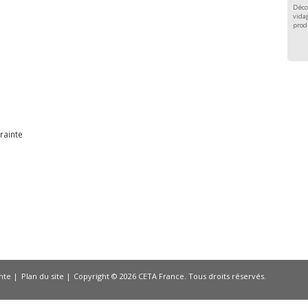
Déco
vidag
prod
e
rainte
nte
Plan du site
Copyright © 2026 CETA France. Tous droits réservés.