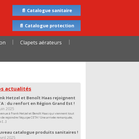
📄 Catalogue sanitaire
📄 Catalogue protection
ion
Clapets aérateurs
s actualités
nk Hetzel et Benoît Haas rejoignent
A : du renfort en Région Grand Est !
juin 2025
venue à Frank Hetzel et Benoît Haas qui viennent tout
e de rejoindre l’équipe CETA ! Une arrivée remarquée,
s […]
veau catalogue produits sanitaires !
vril 2025