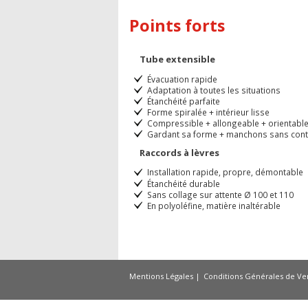
Points forts
Tube extensible
Évacuation rapide
Adaptation à toutes les situations
Étanchéité parfaite
Forme spiralée + intérieur lisse
Compressible + allongeable + orientabl
Gardant sa forme + manchons sans cont
Raccords à lèvres
Installation rapide, propre, démontable
Étanchéité durable
Sans collage sur attente Ø 100 et 110
En polyoléfine, matière inaltérable
Mentions Légales
Conditions Générales de Ve