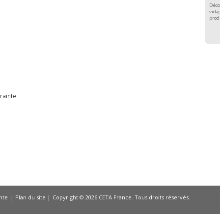
Déco
vidag
prod
e
rainte
nte
Plan du site
Copyright © 2026 CETA France. Tous droits réservés.