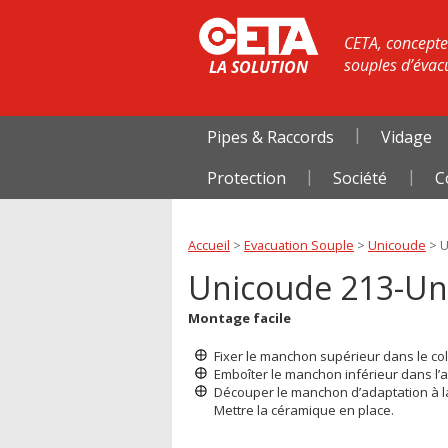
CETA, concepteu
souples d’évac
LA SOLUTION
Pipes & Raccords
Vidage
Protection
Société
C
Accueil
>
Evacuation Souple
>
Unicoude
>
U
Unicoude 213-U
Montage facile
Fixer le manchon supérieur dans le coll
Emboîter le manchon inférieur dans l’a
Découper le manchon d’adaptation à la
Mettre la céramique en place.