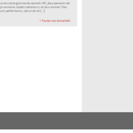
uvrez notre gamme de raccords WC, équipements de
e sanitaire, clapets/aérateurs, et plus encore ! Des
uits performants, sécurisés et […]
> Toutes nos actualités