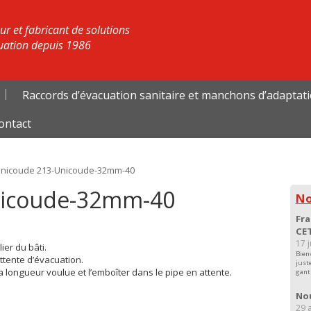
r et fabricant de solutions
uation depuis 1986
Raccords d’évacuation sanitaire et manchons d’adaptat
ontact
nicoude 213-Unicoude-32mm-40
nicoude-32mm-40
No
Fra
CET
17 
ier du bâti.
Bien
ttente d’évacuation.
just
 longueur voulue et l’emboîter dans le pipe en attente.
gant
Nou
29 a