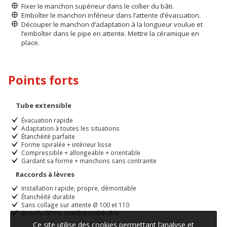
Fixer le manchon supérieur dans le collier du bâti.
Emboîter le manchon inférieur dans l’attente d’évacuation.
Découper le manchon d’adaptation à la longueur voulue et
l’emboîter dans le pipe en attente. Mettre la céramique en
place.
Points forts
Tube extensible
Évacuation rapide
Adaptation à toutes les situations
Étanchéité parfaite
Forme spiralée + intérieur lisse
Compressible + allongeable + orientable
Gardant sa forme + manchons sans contrainte
Raccords à lèvres
Installation rapide, propre, démontable
Étanchéité durable
Sans collage sur attente Ø 100 et 110
En polyoléfine, matière inaltérable
Ce site utilise des cookies permettant l’analyse et