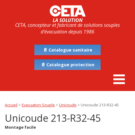
LA SOLUTION
CETA, concepteur et fabricant de solutions souples
d’évacuation depuis 1986
📄 Catalogue sanitaire
📄 Catalogue protection
Accueil
>
Evacuation Souple
>
Unicoude
>
Unicoude 213-R32-45
Unicoude 213-R32-45
Montage facile