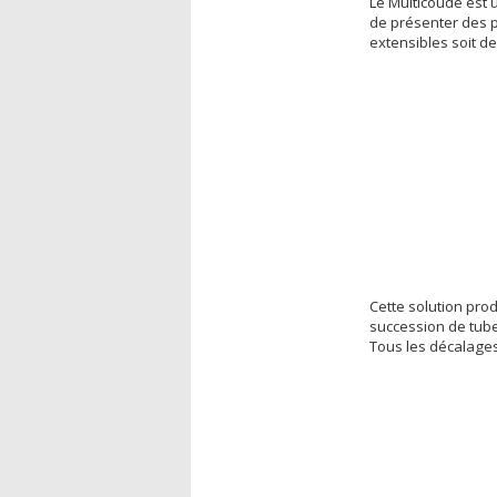
Le Multicoude est u
de présenter des p
extensibles soit d
Cette solution prod
succession de tube
Tous les décalages