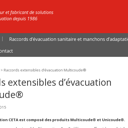
r et fabricant de solutions
uation depuis 1986
Raccords d’évacuation sanitaire et manchons d’adaptat
ontact
>
Raccords extensibles d’évacuation Multicoude®
s extensibles d’évacuation
oude®
2015
ation CETA est composé des produits Multicoude® et Unicoude®.