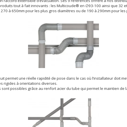
n raccord extensible d’évacuation. Ses 9 références offrent à nos distribut
roduits tout à fait innovants : les Multicoude® en ∅93-100 ainsi que 32 
e 270 à 650mm pour les plus gros diamètres ou de 190 à 290mm pour les p
uit permet une réelle rapidité de pose dans le cas où l’installateur doit m
s rigides à orientations diverses.
 sont possibles grâce au renfort acier du tube qui permet le maintien de