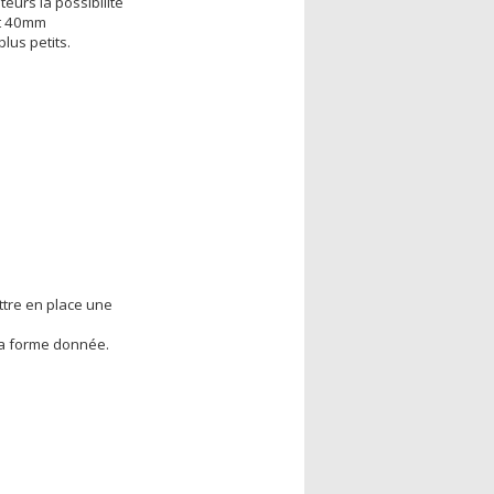
eurs la possibilité
et 40mm
lus petits.
ettre en place une
 la forme donnée.