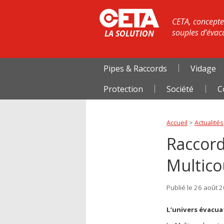
CETA, concepteu
souples d’évac
LA SOLUTION
Pipes & Raccords
Vidage
Protection
Société
C
Accueil
>
Actualités
Raccord
Multic
Publié le 26 août 
L’univers évacu