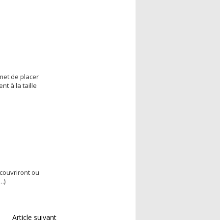
met de placer
t à la taille
écouvriront ou
n…)
Article suivant